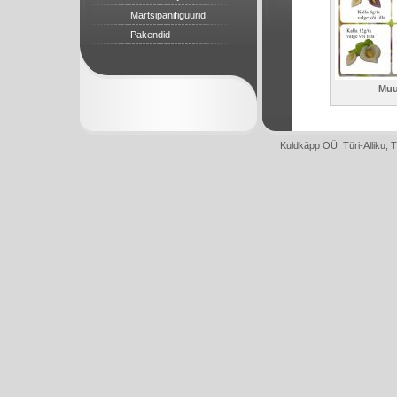
Martsipanifiguurid
Pakendid
Mu
Kuldkäpp OÜ, Türi-Alliku, 