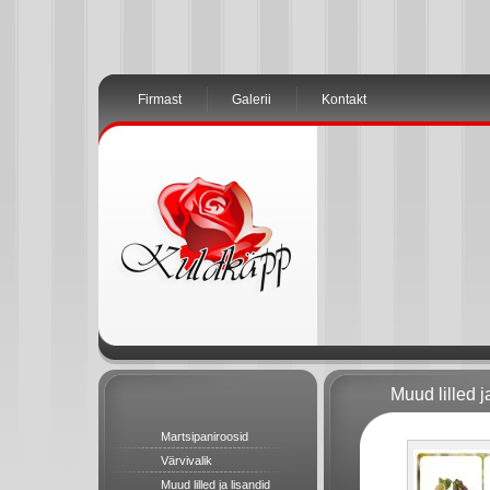
Firmast
Galerii
Kontakt
Muud lilled j
Martsipaniroosid
Värvivalik
Muud lilled ja lisandid